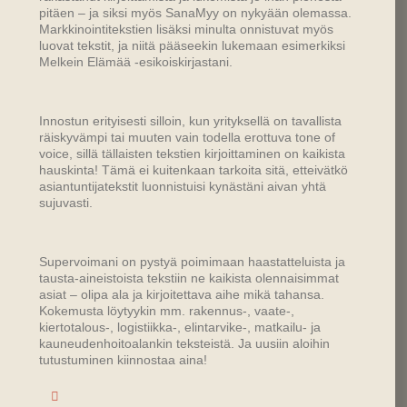
pitäen – ja siksi myös SanaMyy on nykyään olemassa.
Markkinointitekstien lisäksi minulta onnistuvat myös
luovat tekstit, ja niitä pääseekin lukemaan esimerkiksi
Melkein Elämää -esikoiskirjastani.
Innostun erityisesti silloin, kun yrityksellä on tavallista
räiskyvämpi tai muuten vain todella erottuva tone of
voice, sillä tällaisten tekstien kirjoittaminen on kaikista
hauskinta! Tämä ei kuitenkaan tarkoita sitä, etteivätkö
asiantuntijatekstit luonnistuisi kynästäni aivan yhtä
sujuvasti.
Supervoimani on pystyä poimimaan haastatteluista ja
tausta-aineistoista tekstiin ne kaikista olennaisimmat
asiat – olipa ala ja kirjoitettava aihe mikä tahansa.
Kokemusta löytyykin mm. rakennus-, vaate-,
kiertotalous-, logistiikka-, elintarvike-, matkailu- ja
kauneudenhoitoalankin teksteistä. Ja uusiin aloihin
tutustuminen kiinnostaa aina!