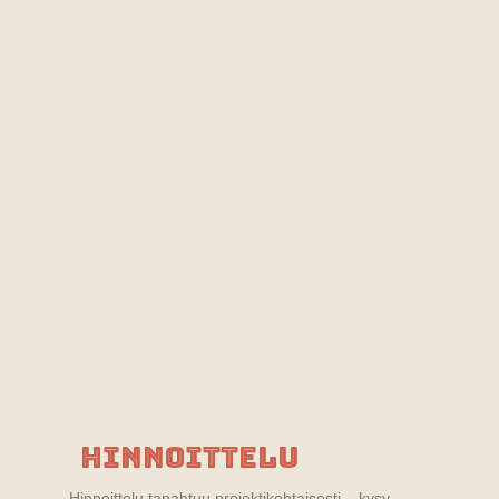
Hinnoittelu
Hinnoittelu tapahtuu projektikohtaisesti – kysy