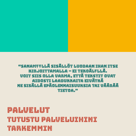
“SanaMyyllä sisällöt luodaan ihan itse
kirjoittamalla – ei tekoälyllä.
Voit siis olla varma, että tekstit ovat
aidosti laadukkaita eivätkä
ne sisällä epäolennaisuuksia tai väärää
tietoa.”
Palvelut
Tutustu palveluihini
tarkemmin