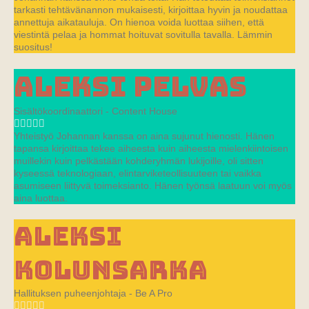
tarkasti tehtävänannon mukaisesti, kirjoittaa hyvin ja noudattaa
annettuja aikatauluja. On hienoa voida luottaa siihen, että
viestintä pelaa ja hommat hoituvat sovitulla tavalla. Lämmin
suositus!
Aleksi Pelvas
Sisältökoordinaattori - Content House
Yhteistyö Johannan kanssa on aina sujunut hienosti. Hänen
tapansa kirjoittaa tekee aiheesta kuin aiheesta mielenkiintoisen
muillekin kuin pelkästään kohderyhmän lukijoille, oli sitten
kyseessä teknologiaan, elintarviketeollisuuteen tai vaikka
asumiseen liittyvä toimeksianto. Hänen työnsä laatuun voi myös
aina luottaa.
Aleksi
Kolunsarka
Hallituksen puheenjohtaja - Be A Pro