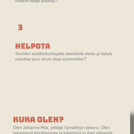
osaava tekijä puuttuu?
3
Helpota
Toivotko sisällöntuottajalta itsenäistä otetta ja kykyä
sukeltaa juuri sinun alasi syövereihin?
Kuka olen?
Olen Johanna Rita, yrittäjä SanaMyyn takana. Olen
rakastanut kirjoittamista ja lukemista jo ihan pienestä