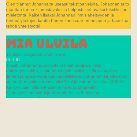
Olen tilannut Johannalta useasti tekstipalveluita. Johannan taito
muuttaa tarina kiinnostavaksi ja helposti luettavaksi tekstiksi on
mieletöntä. Kaiken lisäksi Johannan ihmisläheisyyden ja
tunneälytaitojen kautta hänen kanssaan on helppoa ja hauskaa
tehdä yhteistyötä!
Mia Ulvila
Yrittäjä - Joogakoulu Sanmaya
Tilasin Johannalta verkkokurssikampanjaani neljä
uutiskirjesisältöä, joihin hän kirjoitti sisällöt, teki visuaalisen
ilmeen ja ajasti viestit sähköpostilistalle. Johannan kirjoittamilla
viesteillä myytiin kursseja yli 80 kpl ja voittoa tuli lähes 3000 €.
Kerroin vain millaiset asiat minulle ovat tärkeitä
bisnesviestinnässäni ja hän rakensi siitä myyvän
kokonaisuuden. Kiitos!
Tutustu tekemiini töihin