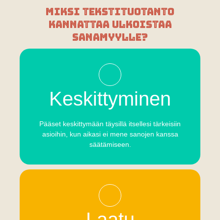
Miksi tekstituotanto
kannattaa ulkoistaa
SanaMyylle?
Keskittyminen
Pääset keskittymään täysillä itsellesi tärkeisiin
asioihin, kun aikasi ei mene sanojen kanssa
säätämiseen.
Laatu