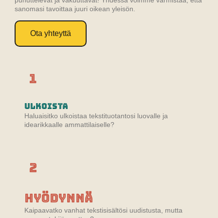
puhuttelevat ja vakuuttavat! Yhdessä voimme varmistaa, että
sanomasi tavoittaa juuri oikean yleisön.
Ota yhteyttä
1
Ulkoista
Haluaisitko ulkoistaa tekstituotantosi luovalle ja
idearikkaalle ammattilaiselle?
2
Hyödynnä
Kaipaavatko vanhat tekstisisältösi uudistusta, mutta