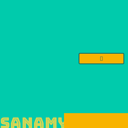
Sanamyy