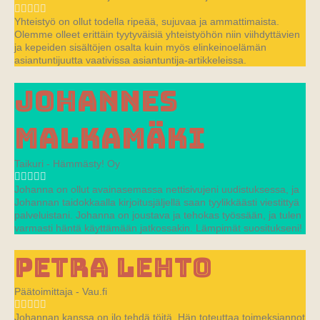
Yhteistyö on ollut todella ripeää, sujuvaa ja ammattimaista.
Olemme olleet erittäin tyytyväisiä yhteistyöhön niin viihdyttävien
ja kepeiden sisältöjen osalta kuin myös elinkeinoelämän
asiantuntijuutta vaativissa asiantuntija-artikkeleissa.
Johannes
Malkamäki
Taikuri - Hämmästy! Oy
Johanna on ollut avainasemassa nettisivujeni uudistuksessa, ja
Johannan taidokkaalla kirjoitusjäljellä saan tyylikkäästi viestittyä
palveluistani. Johanna on joustava ja tehokas työssään, ja tulen
varmasti häntä käyttämään jatkossakin. Lämpimät suositukseni!
Petra Lehto
Päätoimittaja - Vau.fi
Johannan kanssa on ilo tehdä töitä. Hän toteuttaa toimeksiannot